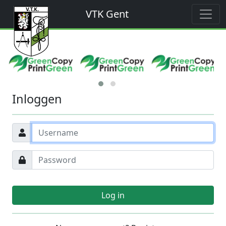
VTK Gent
Inloggen
Log in