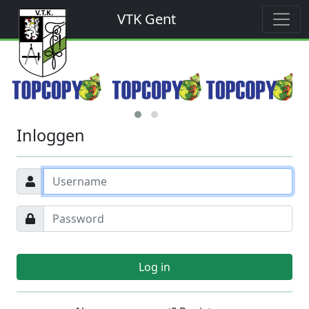
VTK Gent
Inloggen
Log in