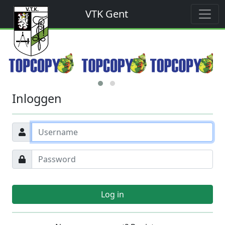
VTK Gent
Inloggen
Log in