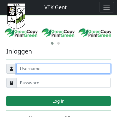
VTK Gent
Inloggen
Log in