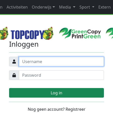
en
Activiteiten
Onderwijs
Media
Sport
Extern
Inloggen
Log in
Nog geen account? Registreer