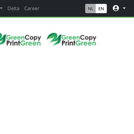
Delta
Career
NL
EN