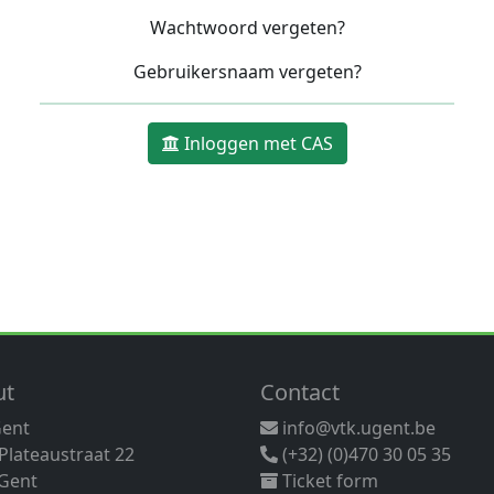
Wachtwoord vergeten?
Gebruikersnaam vergeten?
Inloggen met CAS
ut
Contact
Gent
info@vtk.ugent.be
 Plateaustraat 22
(+32) (0)470 30 05 35
Gent
Ticket form