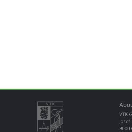
Abo
VTK 
Jozef
9000 