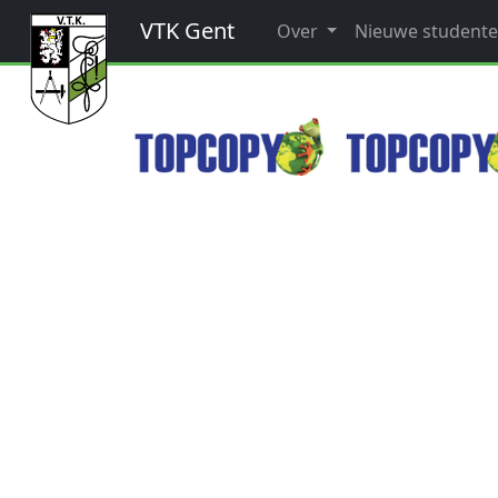
VTK Gent
Over
Nieuwe student