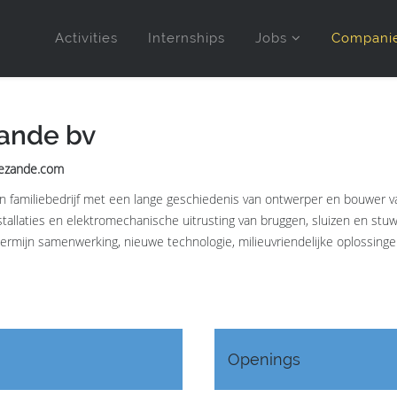
Activities
Internships
Jobs
Compani
ande bv
dezande.com
 familiebedrijf met een lange geschiedenis van ontwerper en bouwer van
stallaties en elektromechanische uitrusting van bruggen, sluizen en stu
rmijn samenwerking, nieuwe technologie, milieuvriendelijke oplossingen, k
Openings