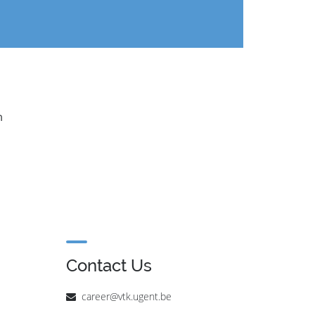
m
Contact Us
career@vtk.ugent.be