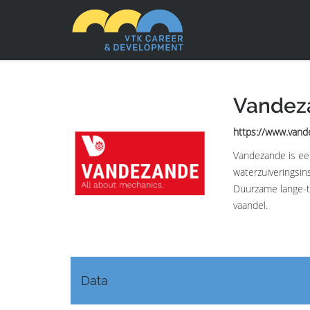
Vandez
https://www.van
Vandezande is een
waterzuiveringsin
Duurzame lange-te
vaandel.
Data