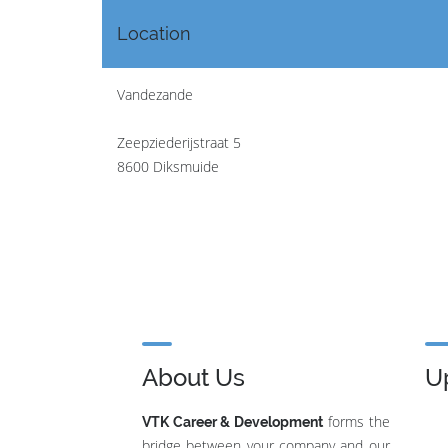
Location
Vandezande
Zeepziederijstraat 5
8600 Diksmuide
About Us
U
forms the
VTK Career & Development
bridge between your company and our