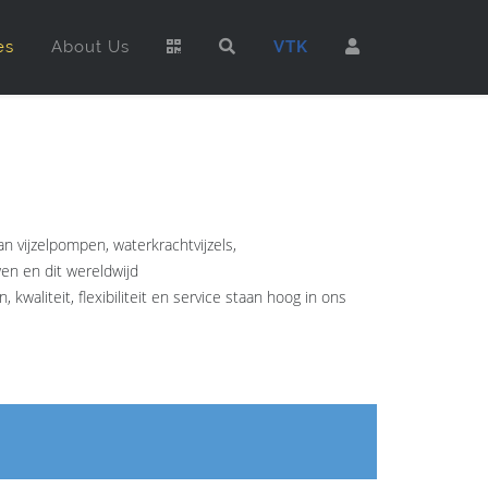
es
About Us
VTK
 vijzelpompen, waterkrachtvijzels,
wen en dit wereldwijd
waliteit, flexibiliteit en service staan hoog in ons