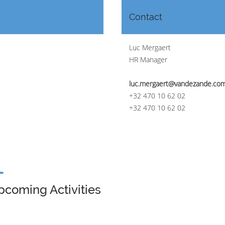
Contact
Luc Mergaert
HR Manager
luc.mergaert@vandezande.co
+32 470 10 62 02
+32 470 10 62 02
pcoming Activities