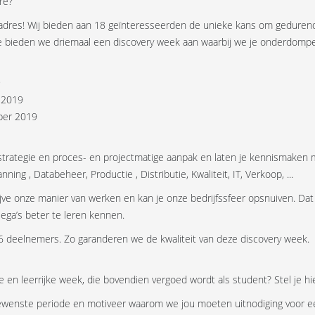
re?
te adres! Wij bieden aan 18 geïnteresseerden de unieke kans om gedure
e bieden we driemaal een discovery week aan waarbij we je onderdomp
9
s 2019
ber 2019
strategie en proces- en projectmatige aanpak en laten je kennismaken me
ing , Databeheer, Productie , Distributie, Kwaliteit, IT, Verkoop, ...
ijve onze manier van werken en kan je onze bedrijfssfeer opsnuiven. Da
lega’s beter te leren kennen.
 6 deelnemers. Zo garanderen we de kwaliteit van deze discovery week.
e en leerrijke week, die bovendien vergoed wordt als student? Stel je hi
ewenste periode en motiveer waarom we jou moeten uitnodiging voor een