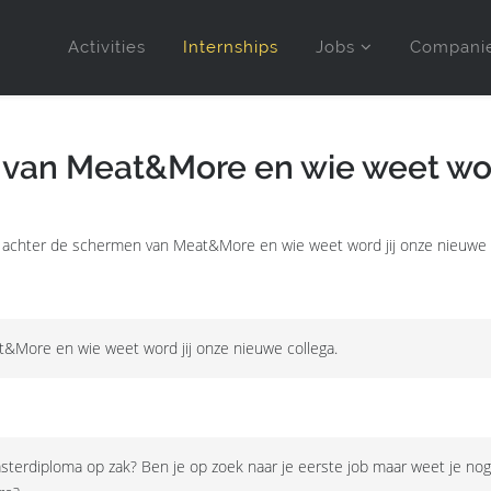
Activities
Internships
Jobs
Compani
 van Meat&More en wie weet wor
ijk achter de schermen van Meat&More en wie weet word jij onze nieuwe
t&More en wie weet word jij onze nieuwe collega.
asterdiploma op zak? Ben je op zoek naar je eerste job maar weet je nog n