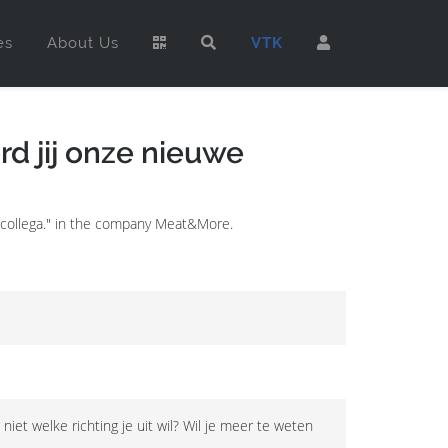
es
About Us
VTK
d jij onze nieuwe
 collega." in the company Meat&More.
iet welke richting je uit wil? Wil je meer te weten