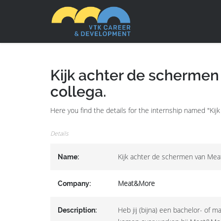
Kijk achter de schermen
collega.
Here you find the details for the internship named "K
Details
Kijk achter de schermen van Mea
Name:
Meat&More
Company:
Heb jij (bijna) een bachelor- of m
Description: