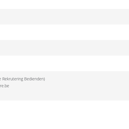
e Rekrutering Bedienden)
re.be