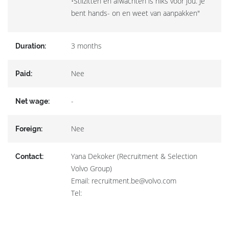
•Stilzitten en afwachten is niks voor jou. Je
bent hands- on en weet van aanpakken"
3 months
Duration:
Nee
Paid:
-
Net wage:
Nee
Foreign:
Yana Dekoker (Recruitment & Selection
Contact:
Volvo Group)
Email: recruitment.be@volvo.com
Tel: