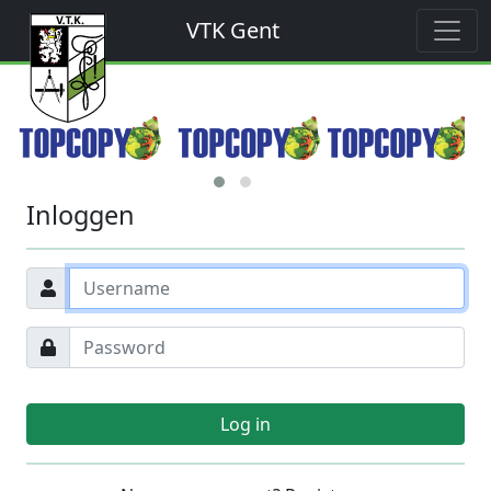
VTK Gent
Inloggen
Log in