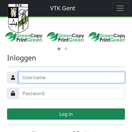
VTK Gent
Inloggen
Log in