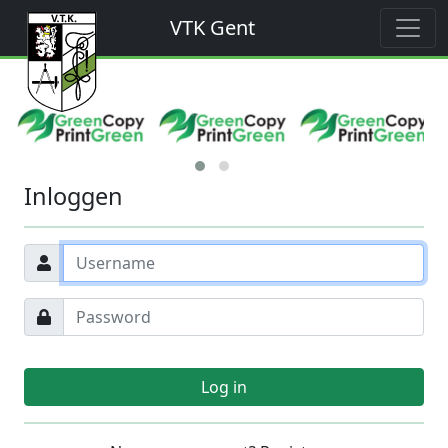
VTK Gent
Inloggen
Log in