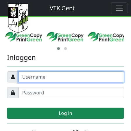
VTK Gent
Inloggen
Log in