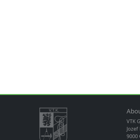
Abo
VTK 
Jozef
9000 