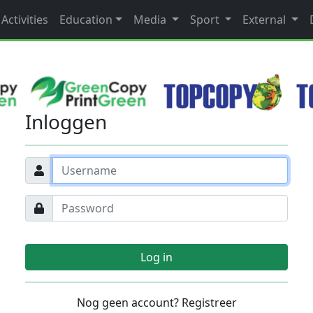
Activities
Education
Media
Sport
External
Inloggen
Log in
Nog geen account? Registreer