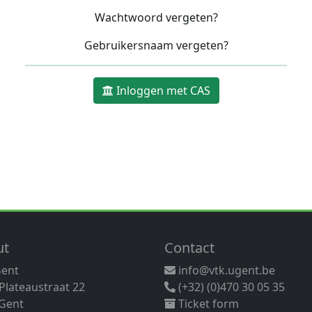
Wachtwoord vergeten?
Gebruikersnaam vergeten?
Inloggen met CAS
ut
Contact
Gent
info@vtk.ugent.be
 Plateaustraat 22
(+32) (0)470 30 05 35
Gent
Ticket form