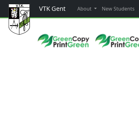
VTK Gent
About
New Students