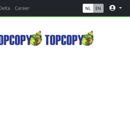
Delta
Career
NL
EN