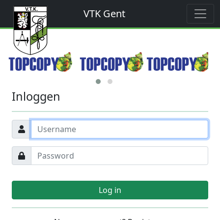
VTK Gent
Inloggen
Log in