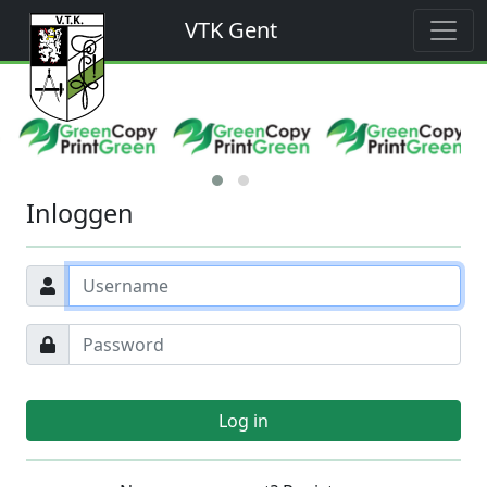
VTK Gent
Inloggen
Log in