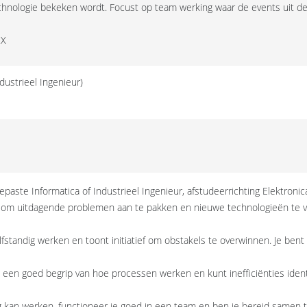
technologie bekeken wordt. Focust op team werking waar de events uit d
UX
dustrieel Ingenieur)
aste Informatica of Industrieel Ingenieur, afstudeerrichting Elektronic
van om uitdagende problemen aan te pakken en nieuwe technologieën te
zelfstandig werken en toont initiatief om obstakels te overwinnen. Je b
 een goed begrip van hoe processen werken en kunt inefficiënties iden
g kan werken, functioneer je goed in een team en ben je bereid samen 