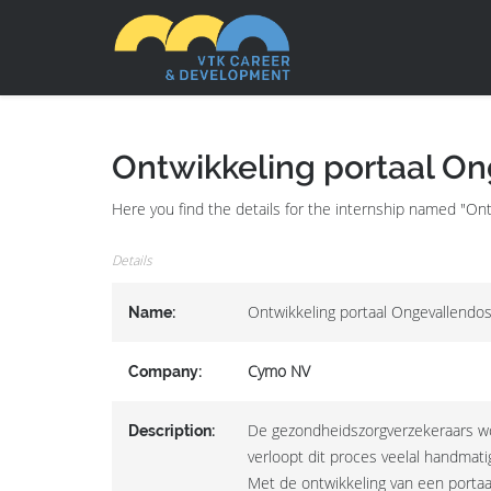
Ontwikkeling portaal On
Here you find the details for the internship named "O
Details
Ontwikkeling portaal Ongevallendos
Name:
Cymo NV
Company:
De gezondheidszorgverzekeraars w
Description:
verloopt dit proces veelal handmatig
Met de ontwikkeling van een portaa