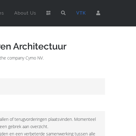
es
About Us
VTK
en Architectuur
in the company Cymo NV.
len of terugvorderingen plaatsvinden. Momenteel
n een gebrek aan overzicht.
tijden en een verbeterde samenwerking tussen alle