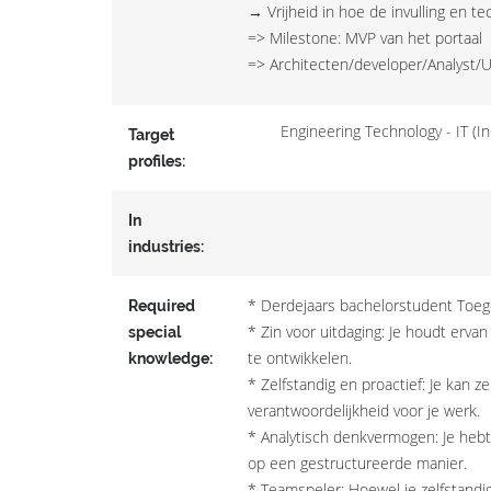
→ Vrijheid in hoe de invulling en 
=> Milestone: MVP van het portaal
=> Architecten/developer/Analyst/
Engineering Technology - IT (In
Target
profiles:
In
industries:
* Derdejaars bachelorstudent Toegep
Required
* Zin voor uitdaging: Je houdt er
special
te ontwikkelen.
knowledge:
* Zelfstandig en proactief: Je kan 
verantwoordelijkheid voor je werk.
* Analytisch denkvermogen: Je hebt
op een gestructureerde manier.
* Teamspeler: Hoewel je zelfstandi