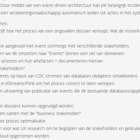
 Door middel van een event-driven architectuur kan elk belangrijk incid
 een verzekeringsmaatschappij) automatisch leiden tot acties in het s
nes:
ijft hoe het proces van een ongevallen dossier verloopt. Wat de insteek
e aangevuld met event stormings met verschillende stakeholders.
len we dit omzetten naar "Events" binnen een set van domeinen
an process en hun artefacten + documenteren hiervan
Stakeholders"
ents op basis van CDC stromen van databases (Adapters ontwikkelen) - D
 in KStreams/Flink om het proces correct te laten verlopen.
 uitvoering van publicatie van events die de bestaande databases/appli
de dossiers kunnen opgevolgd worden.
team samen met de "business stakeholder"
or proces optimalisatie
jn voor wat UX research om te begrijpen van de stakeholders en gebruik
 Cloud opgenomen worden.