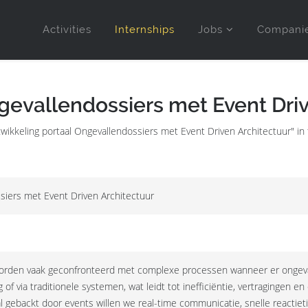
Activities
Internships
Jobs
Compani
gevallendossiers met Event Driv
ntwikkeling portaal Ongevallendossiers met Event Driven Architectuur" 
siers met Event Driven Architectuur
orden vaak geconfronteerd met complexe processen wanneer er ongeval
 of via traditionele systemen, wat leidt tot inefficiëntie, vertragingen e
l gebackt door events willen we real-time communicatie, snelle reactie