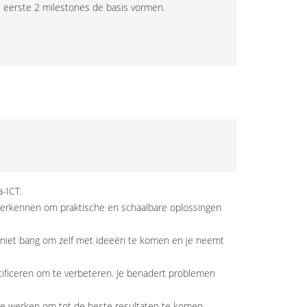
e eerste 2 milestones de basis vormen.
a-ICT.
 verkennen om praktische en schaalbare oplossingen
ent niet bang om zelf met ideeën te komen en je neemt
tificeren om te verbeteren. Je benadert problemen
te werken om tot de beste resultaten te komen.