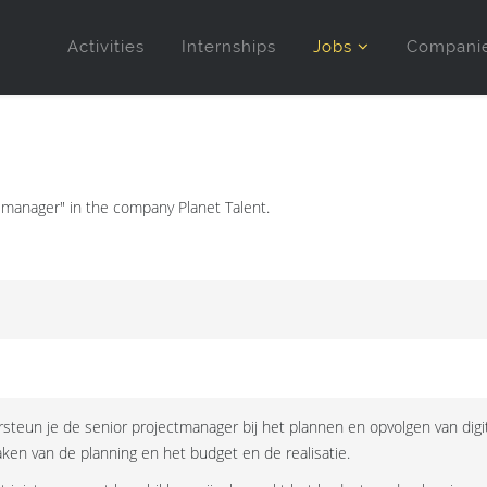
Activities
Internships
Jobs
Compani
ct manager" in the company Planet Talent.
rsteun je de senior projectmanager bij het plannen en opvolgen van digit
ken van de planning en het budget en de realisatie.