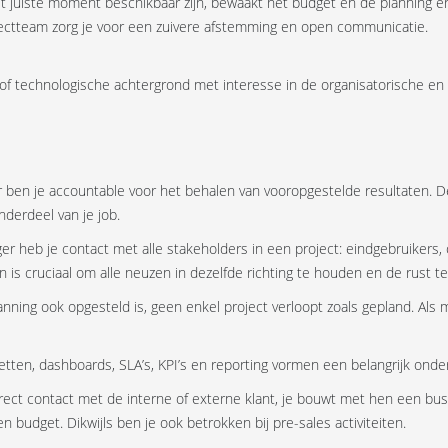
et juiste moment beschikbaar zijn, bewaakt het budget en de planning en 
jectteam zorg je voor een zuivere afstemming en open communicatie.
technologische achtergrond met interesse in de organisatorische en fi
r ben je accountable voor het behalen van vooropgestelde resultaten. 
nderdeel van je job.
r heb je contact met alle stakeholders in een project: eindgebruikers
n is cruciaal om alle neuzen in dezelfde richting te houden en de rust t
nning ook opgesteld is, geen enkel project verloopt zoals gepland. Als 
getten, dashboards, SLA’s, KPI’s en reporting vormen een belangrijk ond
irect contact met de interne of externe klant, je bouwt met hen een bus
n budget. Dikwijls ben je ook betrokken bij pre-sales activiteiten.