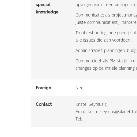
opvolgen vormt een belangrijk o
special
knowledge
Communicatie: als projectmanage
juiste communicatiestijl hantere
Troubleshooting: hoe goed je pla
alle issues die zich voordoen.
Administratief: planningen, bud
Commercieel: als PM sta je in d
changes op de initiële planning e
Nee
Foreign
Kristel Seymus ()
Contact
Email: kristel.seymus@planet-ta
Tel: