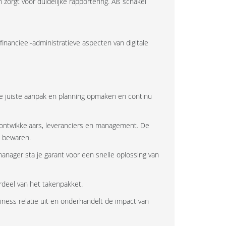
zorgt voor duidelijke rapportering. Als schakel
nancieel-administratieve aspecten van digitale
De juiste aanpak en planning opmaken en continu
, ontwikkelaars, leveranciers en management. De
e bewaren.
manager sta je garant voor een snelle oplossing van
erdeel van het takenpakket.
iness relatie uit en onderhandelt de impact van