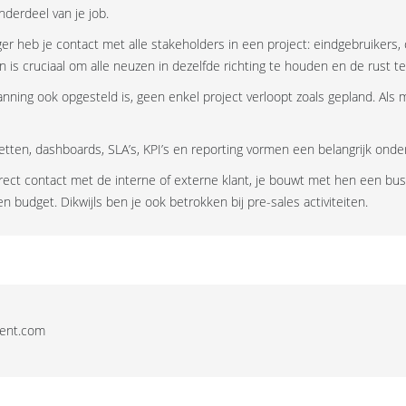
nderdeel van je job.
r heb je contact met alle stakeholders in een project: eindgebruikers
n is cruciaal om alle neuzen in dezelfde richting te houden en de rust t
nning ook opgesteld is, geen enkel project verloopt zoals gepland. Als 
getten, dashboards, SLA’s, KPI’s en reporting vormen een belangrijk ond
irect contact met de interne of externe klant, je bouwt met hen een bus
n budget. Dikwijls ben je ook betrokken bij pre-sales activiteiten.
lent.com