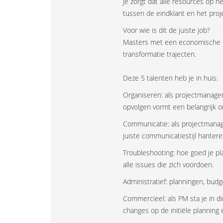
Je zorgt dat alle resources op h
tussen de eindklant en het pro
Voor wie is dit de juiste job?
Masters met een economische of 
transformatie trajecten.
Deze 5 talenten heb je in huis:
Organiseren: als projectmanage
opvolgen vormt een belangrijk o
Communicatie: als projectmanage
juiste communicatiestijl hantere
Troubleshooting: hoe goed je pla
alle issues die zich voordoen.
Administratief: planningen, bud
Commercieel: als PM sta je in d
changes op de initiële planning e