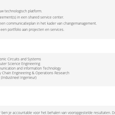
euw technologisch platform.
eement(s) in een shared service center.
an een communicatieplan in het kader van changemanagement.
een portfolio aan projecten en services.
tronic Circuits and Systems
puter Science Engineering
munication and information Technology
ply Chain Engineering & Operations Research
 (Industrieel Ingenieur)
r ben je accountable voor het behalen van vooropgestelde resultaten. 