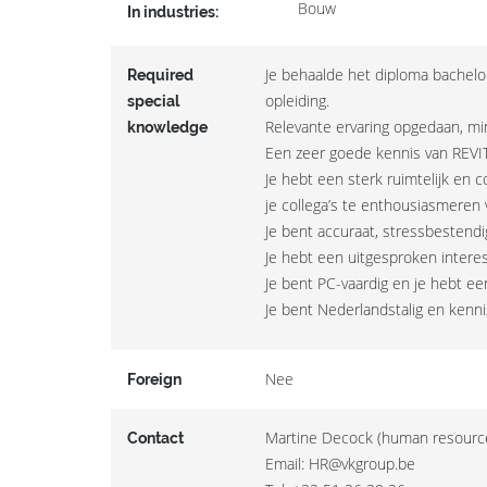
Bouw
In industries:
Je behaalde het diploma bachelor
Required
opleiding.
special
Relevante ervaring opgedaan, mins
knowledge
Een zeer goede kennis van REVIT
Je hebt een sterk ruimtelijk en c
je collega’s te enthousiasmeren 
Je bent accuraat, stressbestend
Je hebt een uitgesproken intere
Je bent PC-vaardig en je hebt e
Je bent Nederlandstalig en kenni
Nee
Foreign
Martine Decock (human resourc
Contact
Email: HR@vkgroup.be