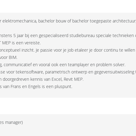
 elektromechanica, bachelor bouw of bachelor toegepaste architectuur, in
tens 5 jaar bij een gespecialiseerd studiebureau speciale technieken of b
 MEP is een vereiste.
onceptueel inzicht. Je passie voor je job etaleer je door continu te willen
voor BIM.
ig, communicatief en vooral ook een teamplayer en problem solver.
sse voor tekensoftware, parametrisch ontwerp en gegevensuitwisseling 
en doorgedreven kennis van Excel, Revit MEP.
s van Frans en Engels is een pluspunt.
es manager)