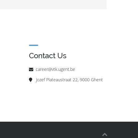
Contact Us
career@vtk.ugent.be
Jozef Plateaustraat 22, 9000 Ghent