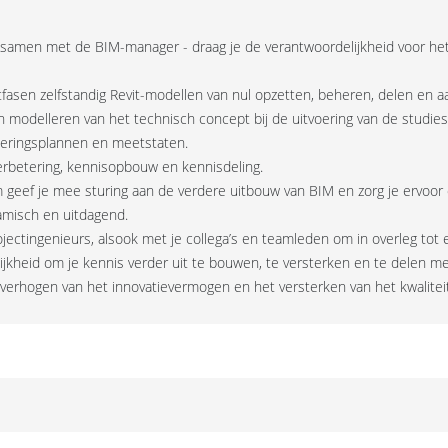
n samen met de BIM-manager - draag je de verantwoordelijkheid voor h
ectfasen zelfstandig Revit-modellen van nul opzetten, beheren, delen e
en modelleren van het technisch concept bij de uitvoering van de studies
oeringsplannen en meetstaten.
sverbetering, kennisopbouw en kennisdeling.
m geef je mee sturing aan de verdere uitbouw van BIM en zorg je ervoo
namisch en uitdagend.
ectingenieurs, alsook met je collega’s en teamleden om in overleg tot e
ijkheid om je kennis verder uit te bouwen, te versterken en te delen m
t verhogen van het innovatievermogen en het versterken van het kwalitei