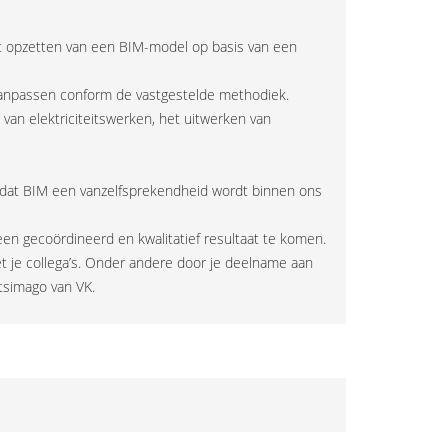
et opzetten van een BIM-model op basis van een
n aanpassen conform de vastgestelde methodiek.
 van elektriciteitswerken, het uitwerken van
r dat BIM een vanzelfsprekendheid wordt binnen ons
en gecoördineerd en kwalitatief resultaat te komen.
et je collega’s. Onder andere door je deelname aan
tsimago van VK.