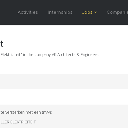
Activities
Internships
Jobs
Compani
t
 Elektriciteit" in the company VK Architects & Engineers.
te versterken met een (m/v):
LLER ELEKTRICITEIT