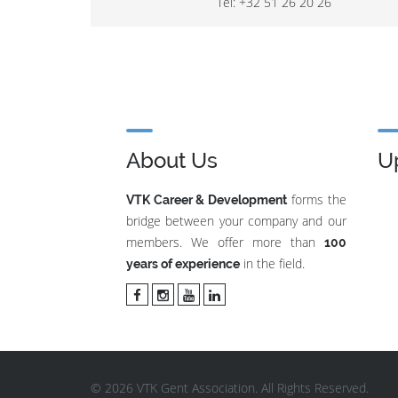
Tel: +32 51 26 20 26
About Us
U
forms the
VTK Career & Development
bridge between your company and our
members. We offer more than
100
in the field.
years of experience
© 2026 VTK Gent Association. All Rights Reserved.