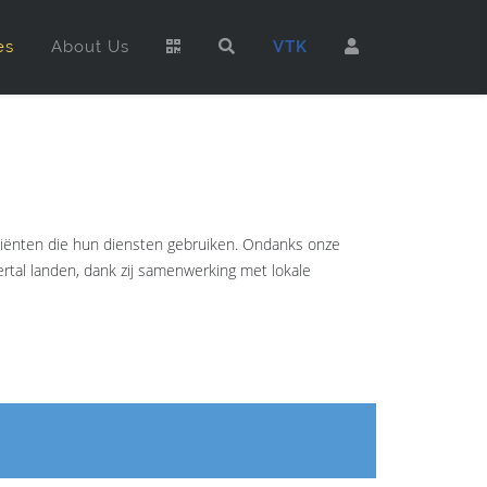
es
About Us
VTK
atiënten die hun diensten gebruiken. Ondanks onze
rtal landen, dank zij samenwerking met lokale