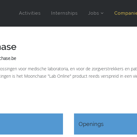
Activities
Internships
Jobs
Compani
ase
chase.be
ossingen voor medische laboratoria, en voor de zorgverstrekkers en p
ngen is het Moonchase "Lab Online" product reeds verspreid in een vie
Openings