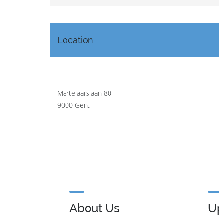
Location
Martelaarslaan 80
9000 Gent
About Us
U