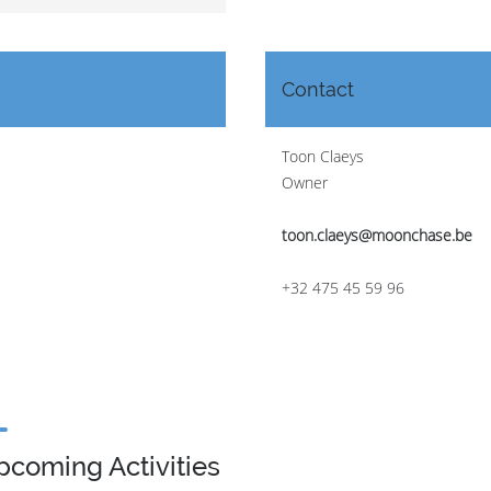
Contact
Toon Claeys
Owner
toon.claeys@moonchase.be
+32 475 45 59 96
pcoming Activities