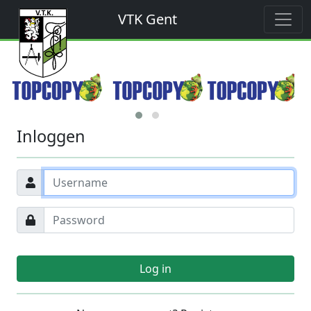
VTK Gent
Inloggen
Log in