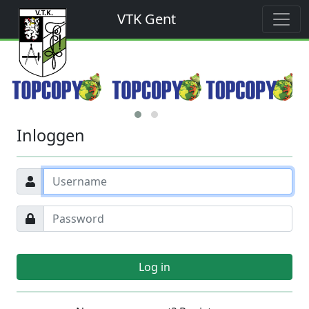
VTK Gent
Inloggen
Log in