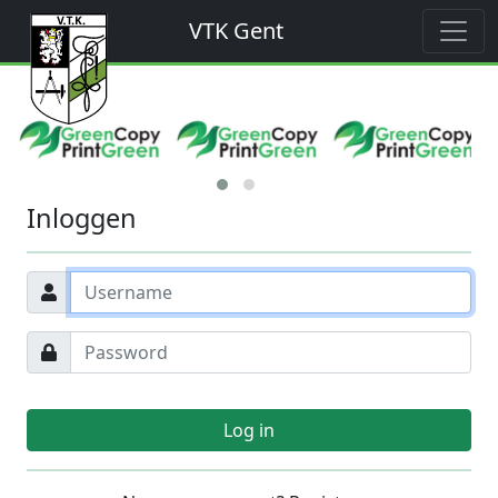
VTK Gent
Inloggen
Log in