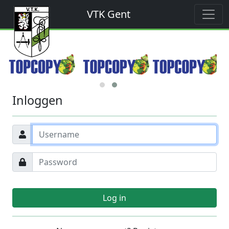
VTK Gent
Inloggen
Log in