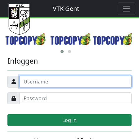
VTK Gent
Inloggen
Log in