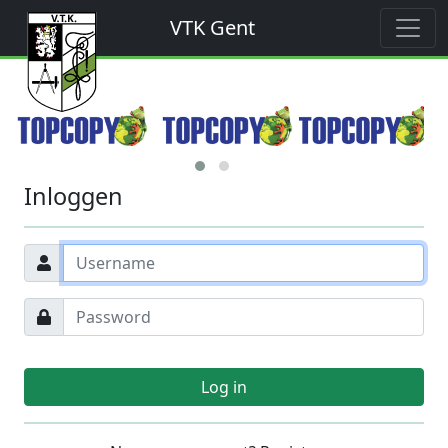
VTK Gent
Inloggen
Log in