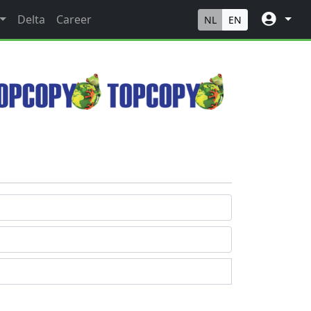
Delta
Career
NL
EN