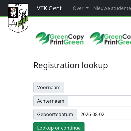
VTK Gent
Over
Nieuwe student
Registration lookup
Voornaam
Achternaam
Geboortedatum
Lookup or continue