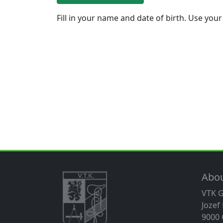
Fill in your name and date of birth. Use your
Abo
VTK 
Jozef
9000 