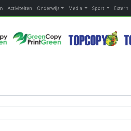
en
Activiteiten
Onderwijs
Media
Sport
Extern