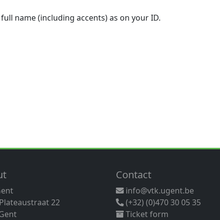
 full name (including accents) as on your ID.
ut
Contact
Gent
info@vtk.ugent.be
 Plateaustraat 22
(+32) (0)470 30 05 35
Gent
Ticket form