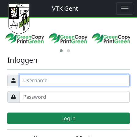
VTK Gent
Inloggen
Log in