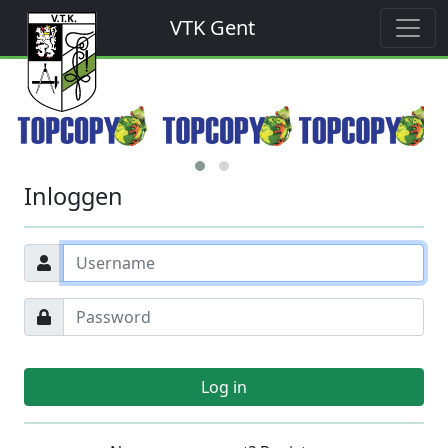
VTK Gent
Inloggen
Log in