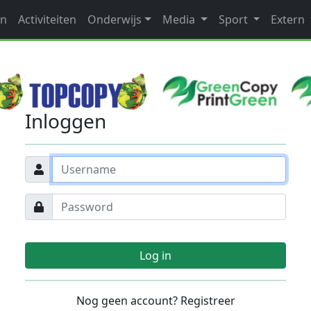
en
Activiteiten
Onderwijs
Media
Sport
Extern
Inloggen
Log in
Nog geen account? Registreer