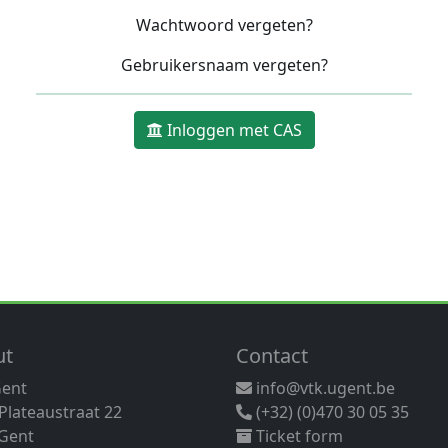
Wachtwoord vergeten?
Gebruikersnaam vergeten?
Inloggen met CAS
ut
Contact
Gent
info@vtk.ugent.be
 Plateaustraat 22
(+32) (0)470 30 05 35
Gent
Ticket form