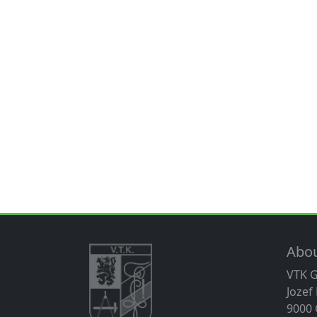
Abo
VTK 
Jozef
9000 