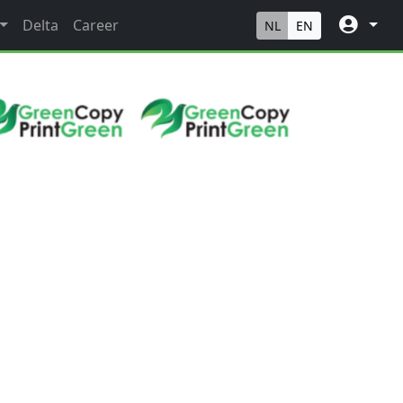
Delta
Career
NL
EN