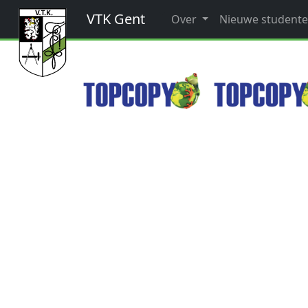
VTK Gent
Over
Nieuwe student