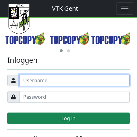
VTK Gent
Inloggen
Log in