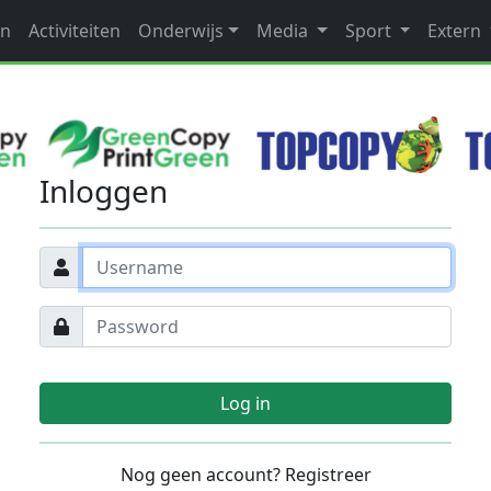
en
Activiteiten
Onderwijs
Media
Sport
Extern
Inloggen
Log in
Nog geen account? Registreer