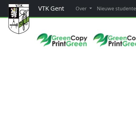
VTK Gent
Over
Nieuwe student