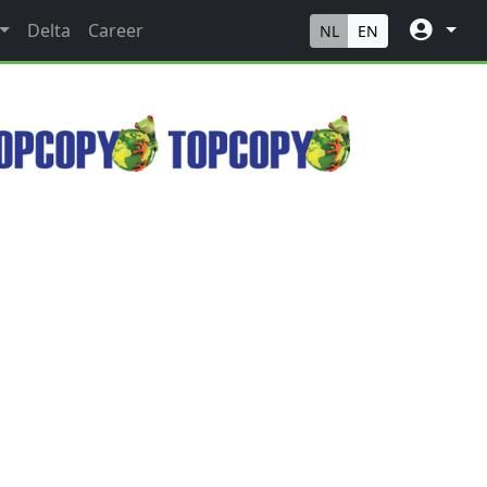
Delta
Career
NL
EN