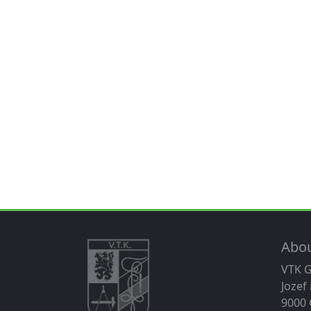
Abo
VTK 
Jozef
9000 