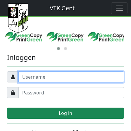
VTK Gent
Inloggen
Log in