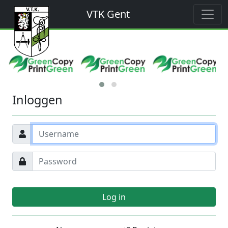
VTK Gent
Inloggen
Log in