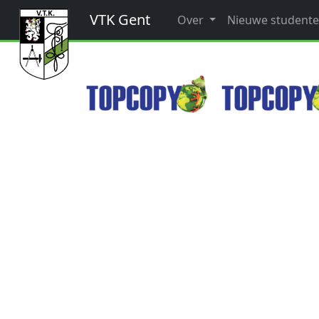
VTK Gent
Over
Nieuwe student