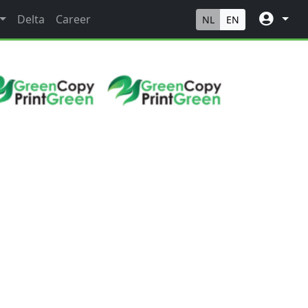
Delta
Career
NL
EN