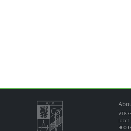
Abo
VTK 
Jozef
9000 