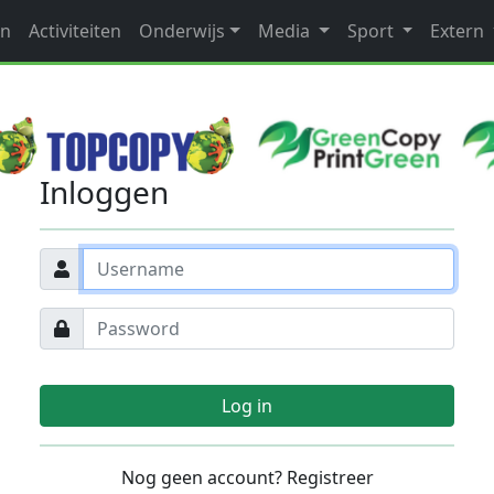
en
Activiteiten
Onderwijs
Media
Sport
Extern
Inloggen
Log in
Nog geen account? Registreer