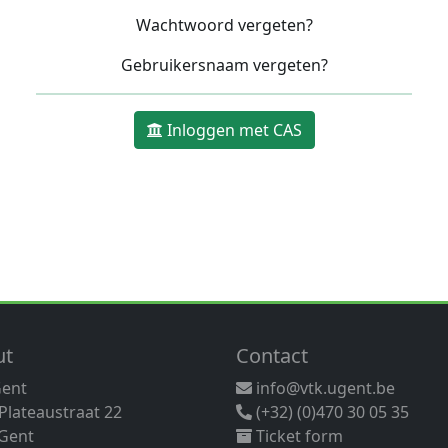
Wachtwoord vergeten?
Gebruikersnaam vergeten?
Inloggen met CAS
ut
Contact
Gent
info@vtk.ugent.be
 Plateaustraat 22
(+32) (0)470 30 05 35
Gent
Ticket form