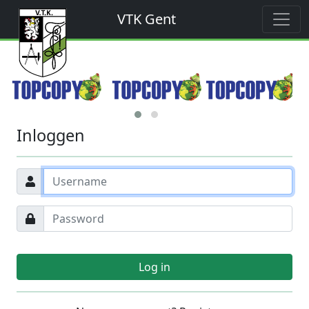
VTK Gent
Inloggen
Log in