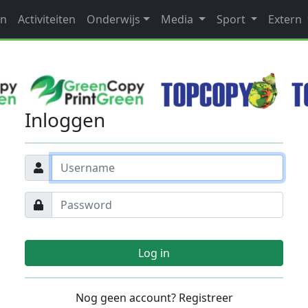
en
Activiteiten
Onderwijs
Media
Sport
Extern
Inloggen
Log in
Nog geen account? Registreer