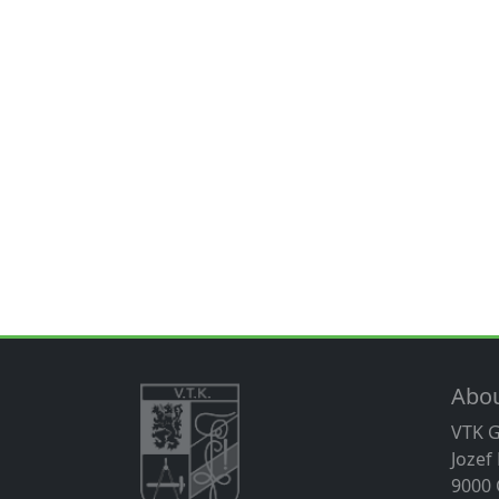
Abo
VTK 
Jozef
9000 