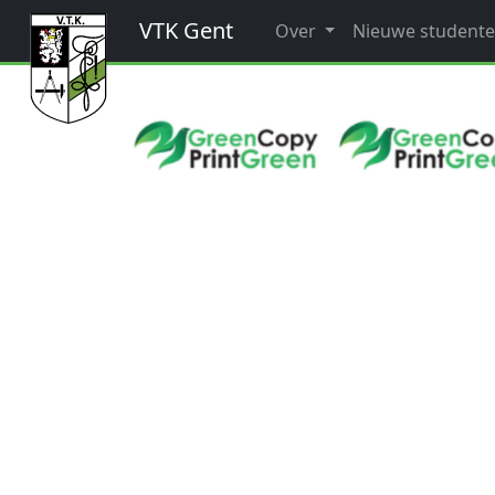
VTK Gent
Over
Nieuwe student