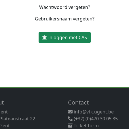
Wachtwoord vergeten?
Gebruikersnaam vergeten?
Inloggen met CAS
ut
Contact
Gent
info@vtk.ugent.be
 Plateaustraat 22
(+32) (0)470 30 05 35
Gent
Ticket form