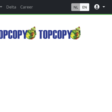
Delta
Career
NL
EN