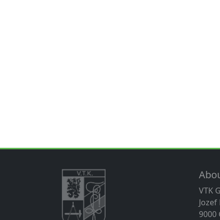
Abo
VTK 
Jozef
9000 