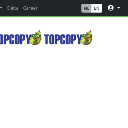
Delta
Career
NL
EN