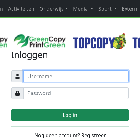
en
Activiteiten
Onderwijs
Media
Sport
Extern
Inloggen
Log in
Nog geen account? Registreer