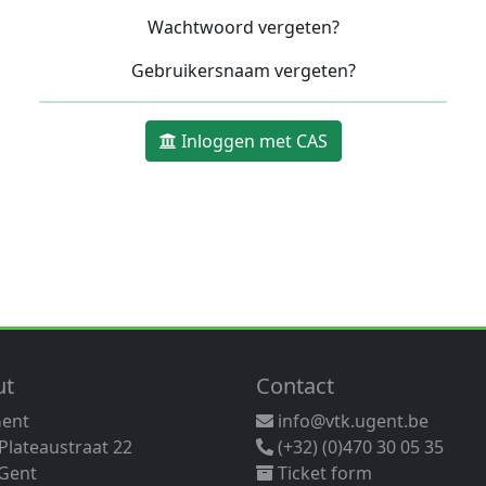
Wachtwoord vergeten?
Gebruikersnaam vergeten?
Inloggen met CAS
ut
Contact
Gent
info@vtk.ugent.be
 Plateaustraat 22
(+32) (0)470 30 05 35
Gent
Ticket form