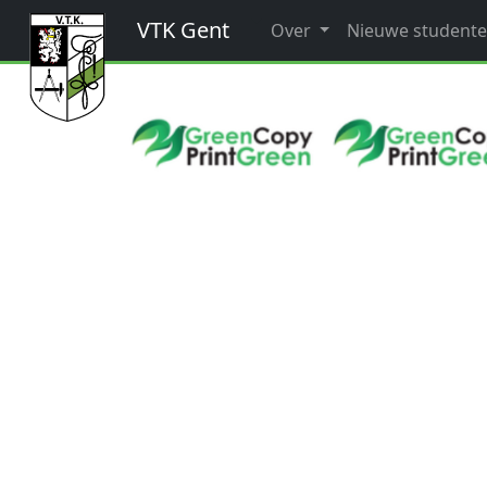
VTK Gent
Over
Nieuwe student