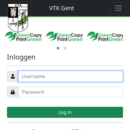
VTK Gent
Inloggen
Log in