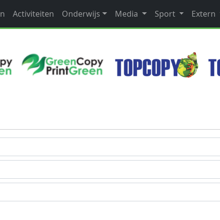
en
Activiteiten
Onderwijs
Media
Sport
Extern