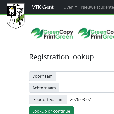
VTK Gent
Over
Nieuwe student
Registration lookup
Voornaam
Achternaam
Geboortedatum
Lookup or continue