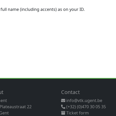
 full name (including accents) as on your ID.
ut
Contact
Gent
info@vtk.ugent.be
 Plateaustraat 22
(+32) (0)470 30 05 35
Gent
Ticket form