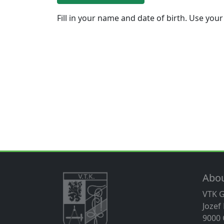
Fill in your name and date of birth. Use your
Abo
VTK 
Jozef
9000 