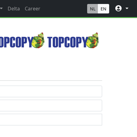
Delta
Career
NL
EN